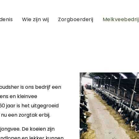
denis
Wie zijn wij
Zorgboerderij
Melkveebedrij
oudsher is ons bedrijf een
ens en kleinvee
 jaar is het uitgegroeid
nu een zorgtak erbij.
jongvee. De koeien zijn
 rondlopen en lekker kunnen